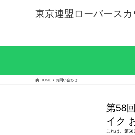
コ
ナ
ン
ビ
東京連盟ローバースカウ
テ
ゲ
ン
ー
ツ
シ
へ
ョ
ス
ン
キ
に
ッ
移
プ
動
HOME
お問い合わせ