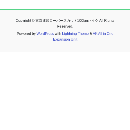
Copyright © 東京連盟ローバースカウト100kmハイク All Rights
Reserved.
Powered by
WordPress
with
Lightning Theme
&
VK All in One
Expansion Unit