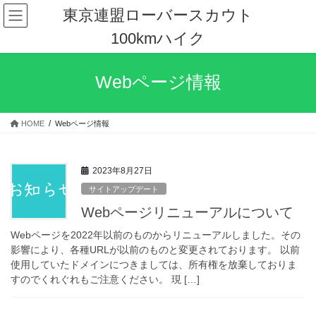
コ
ナ
東京連盟ローバースカウト
ン
ビ
100kmハイク
テ
ゲ
ン
ー
ツ
シ
Webページ情報
へ
ョ
ス
ン
キ
に
HOME
Webページ情報
ッ
移
プ
動
2023年8月27日
サイトアップデート
Webページリニューアルについて
Webページを2022年以前のものからリニューアルしました。その
影響により、各種URLが以前のものと変更されております。 以前
使用していたドメインにつきましては、所有権を放棄しておりま
すのでくれぐれもご注意ください。 現 […]