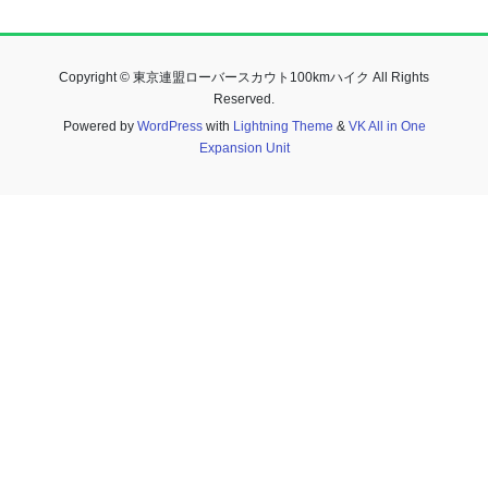
Copyright © 東京連盟ローバースカウト100kmハイク All Rights
Reserved.
Powered by
WordPress
with
Lightning Theme
&
VK All in One
Expansion Unit