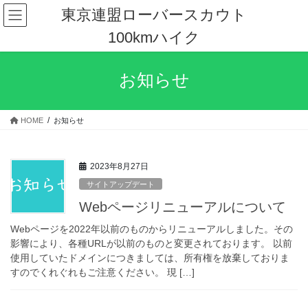
コ
ナ
東京連盟ローバースカウト
ン
ビ
100kmハイク
テ
ゲ
ン
ー
ツ
シ
お知らせ
へ
ョ
ス
ン
キ
に
HOME
お知らせ
ッ
移
プ
動
2023年8月27日
サイトアップデート
Webページリニューアルについて
Webページを2022年以前のものからリニューアルしました。その
影響により、各種URLが以前のものと変更されております。 以前
使用していたドメインにつきましては、所有権を放棄しておりま
すのでくれぐれもご注意ください。 現 […]